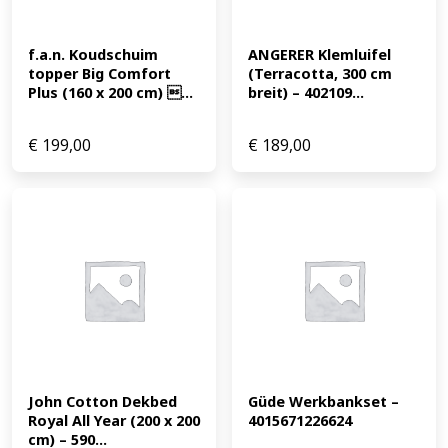
f.a.n. Koudschuim 
ANGERER Klemluifel 
topper Big Comfort 
(Terracotta, 300 cm 
Plus (160 x 200 cm) ...
breit) – 402109...
€
199,00
€
189,00
John Cotton Dekbed 
Güde Werkbankset – 
Royal All Year (200 x 200 
4015671226624
cm) – 590...