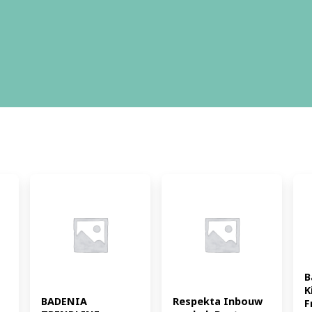
B
K
BADENIA 
Respekta Inbouw 
F