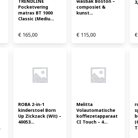
TRENDLINE 
wasbak Boston – 
3
Pocketvering 
composiet & 
matras BT 1000 
kunst...
Classic (Mediu...
€
165,00
€
115,00
€
ROBA 2-in-1 
Melitta 
r
kinderstoel Born 
Volautomatische 
s
Up Zickzack (Wit) – 
koffiezetapparaat 
b
40053...
CI Touch – 4...
(
.
T.