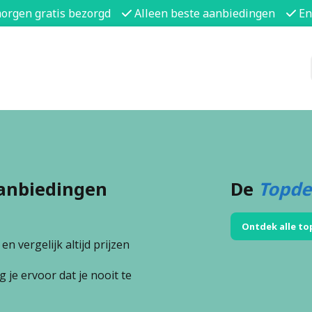
morgen gratis bezorgd
Alleen beste aanbiedingen
En
anbiedingen
De
Topde
Ontdek alle to
n vergelijk altijd prijzen
 je ervoor dat je nooit te