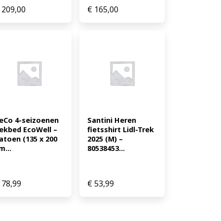
209,00
€
165,00
eCo 4-seizoenen 
Santini Heren 
ekbed EcoWell – 
fietsshirt Lidl-Trek 
atoen (135 x 200 
2025 (M) – 
m...
80538453...
78,99
€
53,99