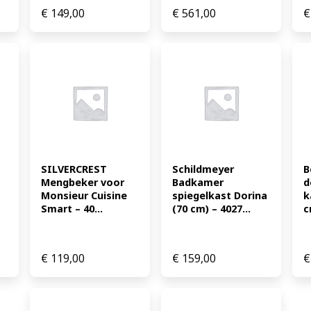
€
149,00
€
561,00
€
SILVERCREST 
Schildmeyer 
B
Mengbeker voor 
Badkamer 
d
Monsieur Cuisine 
spiegelkast Dorina 
k
Smart – 40...
(70 cm) – 4027...
c
€
119,00
€
159,00
€