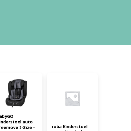
abyGO 
inderstoel auto 
roba Kinderstoel 
reemove I-Size – 