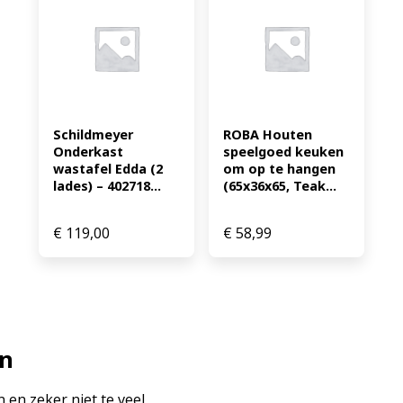
Schildmeyer 
ROBA Houten 
Onderkast 
speelgoed keuken 
wastafel Edda (2 
om op te hangen 
lades) – 402718...
(65x36x65, Teak...
€
119,00
€
58,99
en
 en zeker niet te veel