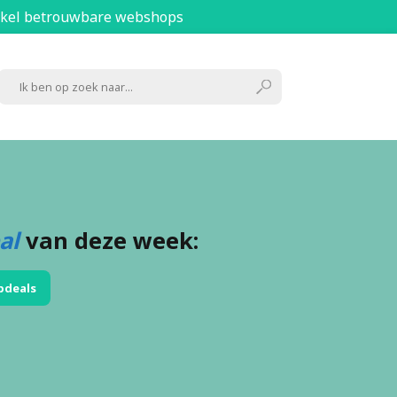
kel betrouwbare webshops
al
van deze week:
pdeals