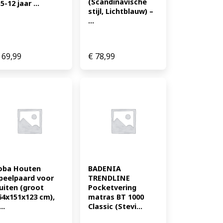
(Scandinavische 
,5-12 jaar ...
stijl, Lichtblauw) – 
...
69,99
€
78,99
oba Houten 
BADENIA 
peelpaard voor 
TRENDLINE 
uiten (groot 
Pocketvering 
64x151x123 cm), 
matras BT 1000 
..
Classic (Stevi...