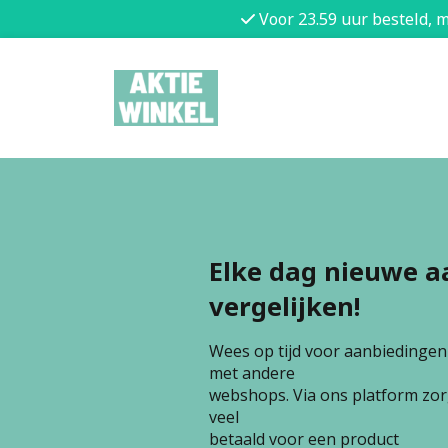
Voor 23.59 uur besteld, 
Elke dag nieuwe a
vergelijken!
Wees op tijd voor aanbiedingen e
met andere
webshops. Via ons platform zorg
veel
betaald voor een product