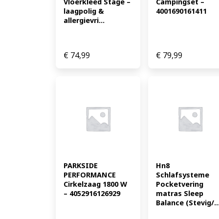
Vloerkleed Stage – 
Campingset – 
laagpolig & 
4001690161411
allergievri...
€
74,99
€
79,99
PARKSIDE 
Hn8 
PERFORMANCE 
Schlafsysteme 
Cirkelzaag 1800 W 
Pocketvering 
– 4052916126929
matras Sleep 
Balance (Stevig/..