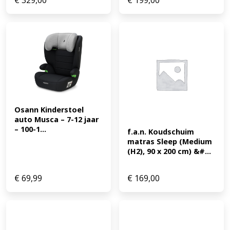
€
329,00
€
199,00
Osann Kinderstoel 
auto Musca – 7-12 jaar 
– 100-1...
f.a.n. Koudschuim 
matras Sleep (Medium 
(H2), 90 x 200 cm) &#...
€
69,99
€
169,00