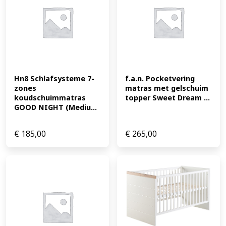
Hn8 Schlafsysteme 7-
f.a.n. Pocketvering 
zones 
matras met gelschuim 
koudschuimmatras 
topper Sweet Dream ...
GOOD NIGHT (Mediu...
€
185,00
€
265,00