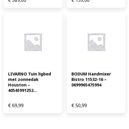
€
589,00
€
159,00
LIVARNO Tuin ligbed 
BODUM Handmixer 
met zonnedak 
Bistro 11532-16 – 
Houston – 
0699965475994
40545991252...
€
69,99
€
50,99