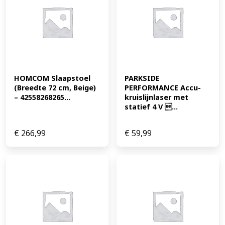
HOMCOM Slaapstoel 
PARKSIDE 
(Breedte 72 cm, Beige) 
PERFORMANCE Accu-
– 42558268265...
kruislijnlaser met 
statief 4 V ...
€
266,99
€
59,99