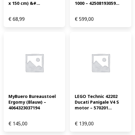
x 150 cm) &#...
1000 – 42508193059...
€
68,99
€
599,00
MyBuero Bureaustoel 
LEGO Technic 42202 
Ergomy (Blauw) – 
Ducati Panigale V4 S 
4064323037194
motor – 570201...
€
145,00
€
139,00