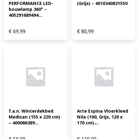
PERFORMANCE LED-
(Grijs) – 4010340831550
bouwlamp 360° – 
405291689494...
€
69,99
€
80,99
f.a.n. Winterdekbed 
Arte Espina Vloerkleed 
Medisan (155 x 220 cm) 
Nila (100, Grijs, 120 x 
– 400086389...
170 cm) ̵...