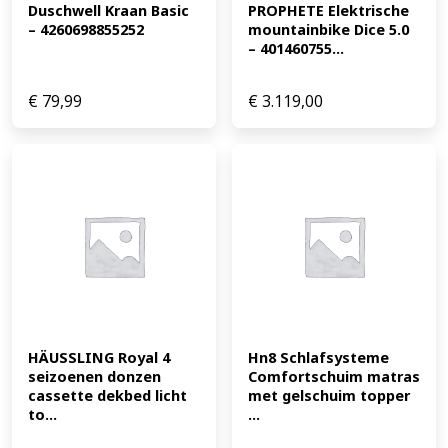
Duschwell Kraan Basic 
PROPHETE Elektrische 
– 4260698855252
mountainbike Dice 5.0 
– 401460755...
€
79,99
€
3.119,00
HÄUSSLING Royal 4 
Hn8 Schlafsysteme 
seizoenen donzen 
Comfortschuim matras 
cassette dekbed licht 
met gelschuim topper 
to...
...