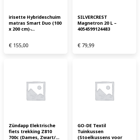
irisette Hybrideschuim 
SILVERCREST 
matras Smart Duo (100 
Magnetron 20 L – 
x 200 cm) ̵...
4054599124483
€
155,00
€
79,99
Zündapp Elektrische 
GO-DE Textil 
fiets trekking Z810 
Tuinkussen 
700c (Dames, Zwart/...
(Stoelkussens voor 