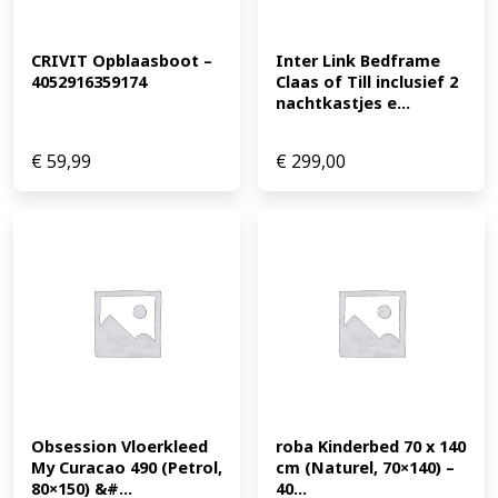
CRIVIT Opblaasboot – 
Inter Link Bedframe 
4052916359174
Claas of Till inclusief 2 
nachtkastjes e...
€
59,99
€
299,00
Obsession Vloerkleed 
roba Kinderbed 70 x 140 
My Curacao 490 (Petrol, 
cm (Naturel, 70×140) – 
80×150) &#...
40...