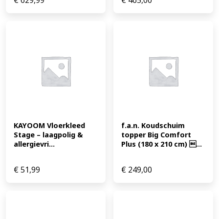
€
629,99
€
465,00
KAYOOM Vloerkleed 
f.a.n. Koudschuim 
Stage – laagpolig & 
topper Big Comfort 
allergievri...
Plus (180 x 210 cm) ...
€
51,99
€
249,00