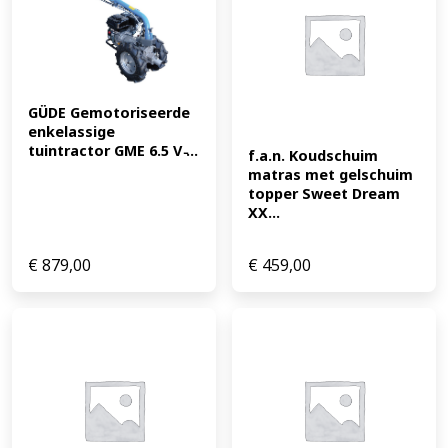
GÜDE Gemotoriseerde 
enkelassige 
tuintractor GME 6.5 V ̵...
f.a.n. Koudschuim 
matras met gelschuim 
topper Sweet Dream 
XX...
€
879,00
€
459,00