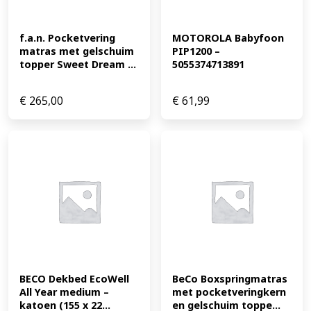
f.a.n. Pocketvering 
MOTOROLA Babyfoon 
matras met gelschuim 
PIP1200 – 
topper Sweet Dream ...
5055374713891
€
265,00
€
61,99
BECO Dekbed EcoWell 
BeCo Boxspringmatras 
All Year medium – 
met pocketveringkern 
katoen (155 x 22...
en gelschuim toppe...