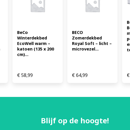
B
B
BeCo 
BECO 
m
Winterdekbed 
Zomerdekbed 
p
EcoWell warm – 
Royal Soft – licht – 
e
 
katoen (135 x 200 
microvezel...
t
cm)...
€
58,99
€
64,99
€
Blijf op de hoogte!