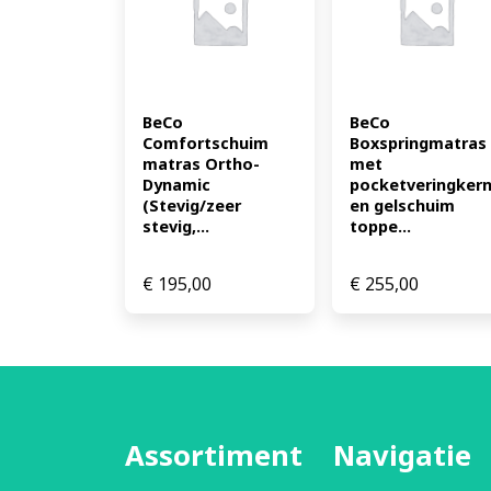
BeCo 
BeCo 
Comfortschuim 
Boxspringmatras 
matras Ortho-
met 
Dynamic 
pocketveringkern
(Stevig/zeer 
en gelschuim 
stevig,...
toppe...
€
195,00
€
255,00
Assortiment
Navigatie