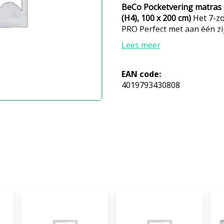
BeCo Pocketvering matras P
(H4), 100 x 200 cm)
Het 7-z
PRO Perfect met aan één zi
optimale drukverlichting en
Lees meer
hoogwaardige matras is ca
kant een 4 cm hoge gelsch
kant een afdekking van kla
EAN code:
betekent dat iedereen de li
4019793430808
haar het beste past. De gel
liggevoel, terwijl de iets s
steviger slaapcomfort bied
een hoogwaardige 7-zone p
voor een verenkernmaat va
wordt gekenmerkt door een
materiaalstructuur met op
klimaatregeling. De zeer e
dubbele stoffen overtrek is
met een ademende klimaat
in de tijk zorgt voor een o
TENCELvezel bijzonder go