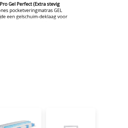
ro Gel Perfect (Extra stevig
ones pocketveringmatras GEL
jde een gelschuim-deklaag voor
 een zacht liggevoel. De
. 22 cm hoog en heeft aan één
uim-afdeklaag en aan de andere
ssiek comfortschuim. Dit
gzijde kan kiezen die hem of
schuimzijde biedt een zachter
tevigere comfortschuimzijde een
t. De matras is gebaseerd op
ocketverenkern ca. 480 veren
n 100 x 200 cm. Het product
 speciale kernstructuur en een
en poriën en een goede
lastische en vochtregulerende
 aan beide zijden doorgestikt
vezel. Het hoge TENCELgehalte
ptimaal slaapklimaat, omdat de
ede EAN: 4019793430808