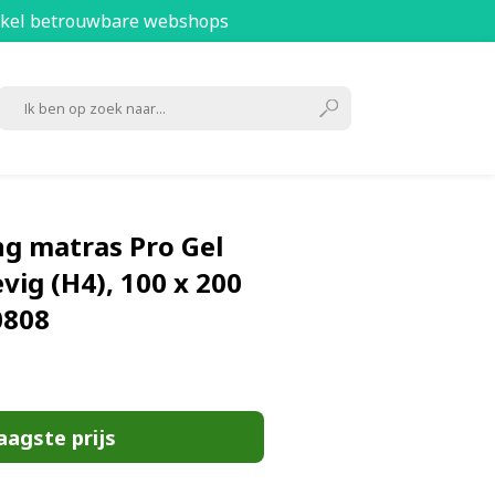
kel betrouwbare webshops
g matras Pro Gel
evig (H4), 100 x 200
0808
aagste prijs