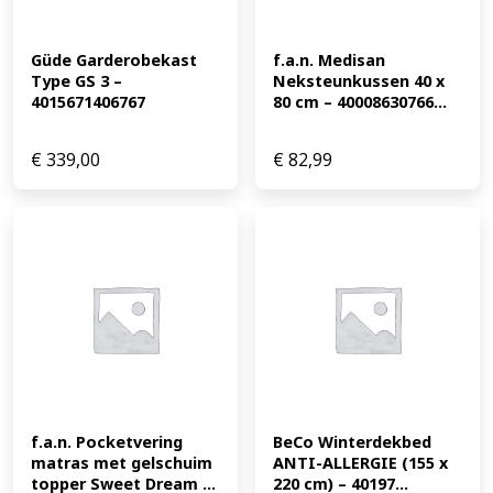
Güde Garderobekast 
f.a.n. Medisan 
Type GS 3 – 
Neksteunkussen 40 x 
4015671406767
80 cm – 40008630766...
€
339,00
€
82,99
f.a.n. Pocketvering 
BeCo Winterdekbed 
matras met gelschuim 
ANTI-ALLERGIE (155 x 
topper Sweet Dream ...
220 cm) – 40197...