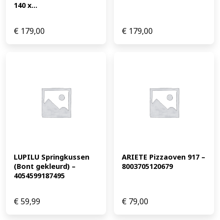
140 x...
€
179,00
€
179,00
LUPILU Springkussen 
ARIETE Pizzaoven 917 – 
(Bont gekleurd) – 
8003705120679
4054599187495
€
59,99
€
79,00