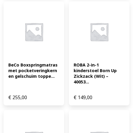
BeCo Boxspringmatras 
ROBA 2-in-1 
met pocketveringkern 
kinderstoel Born Up 
en gelschuim toppe...
Zickzack (Wit) – 
40053...
€
255,00
€
149,00