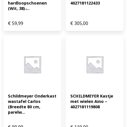
hardloopschoenen 
4027181122433
(Wit, 38) ̵...
€
59,99
€
305,00
Schildmeyer Onderkast 
SCHILDMEYER Kastje 
wastafel Carlos 
met wielen Aino – 
(Breedte 80 cm, 
4027181119808
parelw...