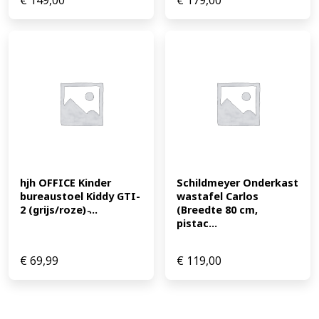
€
149,00
€
179,00
hjh OFFICE Kinder 
Schildmeyer Onderkast 
bureaustoel Kiddy GTI-
wastafel Carlos 
2 (grijs/roze) ̵...
(Breedte 80 cm, 
pistac...
€
69,99
€
119,00