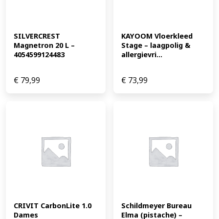
SILVERCREST 
KAYOOM Vloerkleed 
Magnetron 20 L – 
Stage – laagpolig & 
4054599124483
allergievri...
€
79,99
€
73,99
CRIVIT CarbonLite 1.0 
Schildmeyer Bureau 
Dames 
Elma (pistache) – 