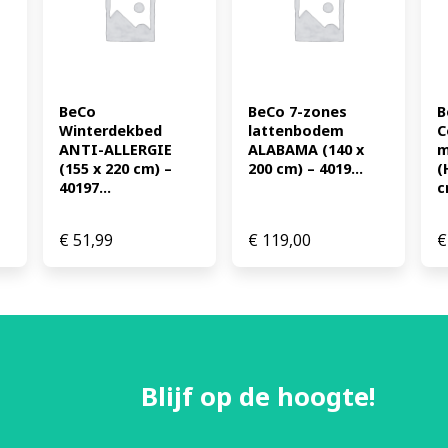
BeCo 
BeCo 7-zones 
B
Winterdekbed 
lattenbodem 
C
ANTI-ALLERGIE 
ALABAMA (140 x 
m
(155 x 220 cm) – 
200 cm) – 4019...
(
40197...
c
€
51,99
€
119,00
€
Blijf op de hoogte!