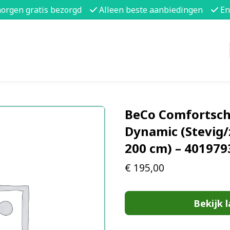
morgen gratis bezorgd
Alleen beste aanbiedingen
En
BeCo Comfortsch
Dynamic (Stevig/z
200 cm) – 40197
€
195,00
Bekijk l