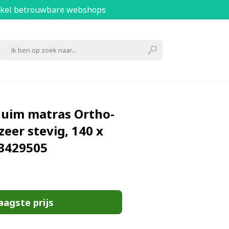
kel betrouwbare webshops
uim matras Ortho-
eer stevig, 140 x
93429505
aagste prijs