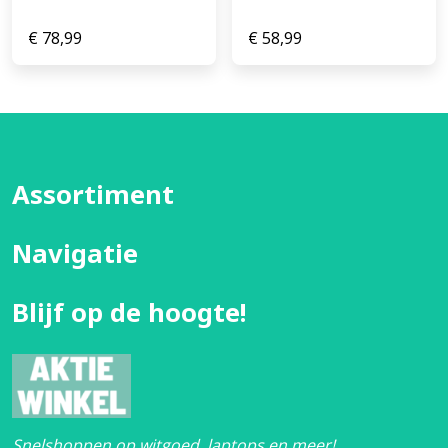
€
78,99
€
58,99
Assortiment
Navigatie
Blijf op de hoogte!
Snelshoppen op witgoed, laptops en meer!