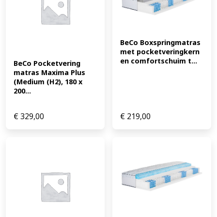
matras is een eenvoudige, maar fijne keuze. Het ligt
lekker en biedt redelijke ondersteuning. Het is licht van
gewicht en makkelijk te verplaatsen. Dit EAN:
4019793423336
BeCo Boxspringmatras 
met pocketveringkern 
en comfortschuim t...
BeCo Pocketvering 
matras Maxima Plus 
(Medium (H2), 180 x 
200...
€
329,00
€
219,00