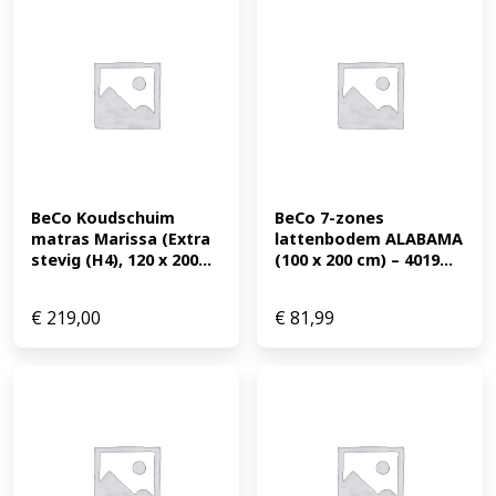
vervangingsmatras voor boxspringbedden. De zeer
elastische en vochtregulerende dubbele stoffen hoes 56
% polyester, 44 % lyocell/tencel is aan beide zijden
doorgestikt met een ademende klimaatvezel. Het hoge
tencel-gehalte in de tijk zorgt voor een optimaal
slaapklimaat, omdat de Tencel-vezel bijzonder goede
vochtregulerende en EAN: 4019793480155
BeCo Koudschuim 
BeCo 7-zones 
matras Marissa (Extra 
lattenbodem ALABAMA 
stevig (H4), 120 x 200...
(100 x 200 cm) – 4019...
€
219,00
€
81,99