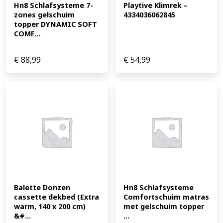
Hn8 Schlafsysteme 7-
Playtive Klimrek – 
zones gelschuim 
4334036062845
topper DYNAMIC SOFT 
COMF...
€
88,99
€
54,99
Balette Donzen 
Hn8 Schlafsysteme 
cassette dekbed (Extra 
Comfortschuim matras 
warm, 140 x 200 cm) 
met gelschuim topper 
&#...
...