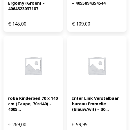
Ergomy (Groen) – 
– 4055894354544
4064323037187
€
145,00
€
109,00
roba Kinderbed 70 x 140 
Inter Link Verstelbaar 
cm (Taupe, 70×140) – 
bureau Emmelie 
4005...
(blauw/wit) – 30...
€
269,00
€
99,99