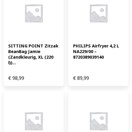
SITTING POINT Zitzak 
PHILIPS Airfryer 4,2 L 
BeanBag Jamie 
NA229/00 – 
(Zandkleurig, XL (220 
8720389039140
l))...
€
98,99
€
89,99