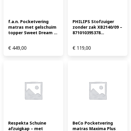
f.a.n. Pocketvering 
PHILIPS Stofzuiger 
matras met gelschuim 
zonder zak XB2140/09 – 
topper Sweet Dream ...
871010395378...
€
449,00
€
119,00
Respekta Schuine 
BeCo Pocketvering 
afzuigkap – met 
matras Maxima Plus 