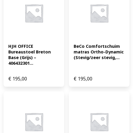
HJH OFFICE 
BeCo Comfortschuim 
Bureaustoel Breton 
matras Ortho-Dynamic 
Base (Grijs) – 
(Stevig/zeer stevig,...
406432301...
€
195,00
€
195,00