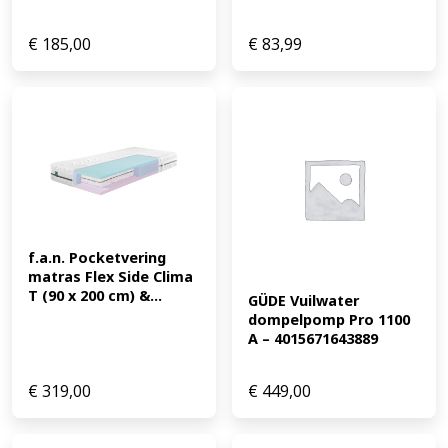
€
185,00
€
83,99
f.a.n. Pocketvering 
matras Flex Side Clima 
T (90 x 200 cm) &...
GÜDE Vuilwater 
dompelpomp Pro 1100 
A – 4015671643889
€
319,00
€
449,00