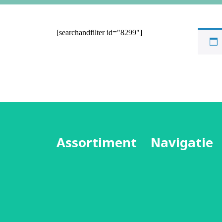
[searchandfilter id="8299"]
Assortiment
Navigatie