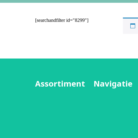
[searchandfilter id="8299"]
Assortiment
Navigatie