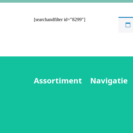
[searchandfilter id="8299"]
Assortiment
Navigatie