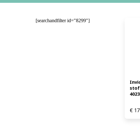
[searchandfilter id="8299"]
Invi
stof
4023
€
17