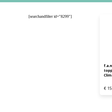
[searchandfilter id="8299"]
f.a.
topp
Clim
€
15